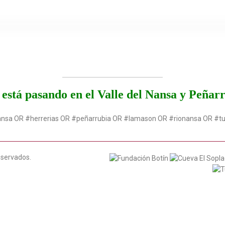
está pasando en el Valle del Nansa y Peñar
ansa OR #herrerias OR #peñarrubia OR #lamason OR #rionansa OR #t
eservados.