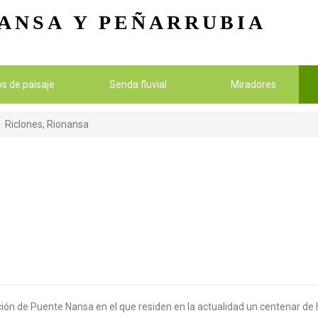
Pasar al contenido principal
ANSA
Y PEÑARRUBIA
ios de paisaje
Senda fluvial
Miradores
Riclones, Rionansa
ión de Puente Nansa en el que residen en la actualidad un centenar de 