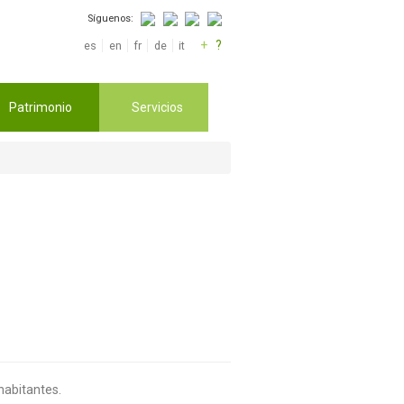
Síguenos:
+
?
es
en
fr
de
it
Patrimonio
Servicios
habitantes.