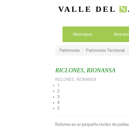
VALLE DEL
N
Municipios
Itinerar
Patrimonio
Patrimonio Territorial
RICLONES, RIONANSA
RICLONES
,
RIONANSA
1
2
3
4
5
Riclones es un pequeño núcleo de poblac