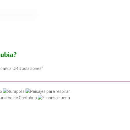
rubia?
udanca OR #polaciones"