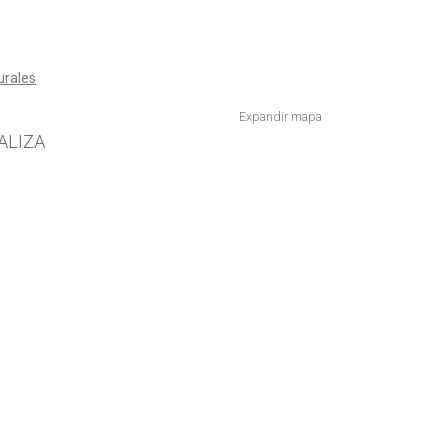
urales
Expandir mapa
ALIZA