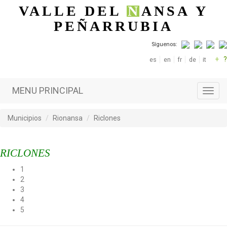
Pasar al contenido principal
VALLE DEL
N
ANSA
Y
PEÑARRUBIA
Síguenos:
+
?
es
en
fr
de
it
MENU PRINCIPAL
Toggl
navig
Municipios
Rionansa
Riclones
RICLONES
1
2
3
4
5