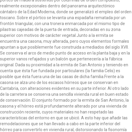
pórtico de madera sostenido por columnas de orden compuesto,
realmente excepcionales dentro del panorama arquitectónico
cántabro de la Edad Moderna, donde se generalizó el empleo del orden
toscano. Sobre el pórtico se levanta una espadaña rematada por un
frontón triangular, con una tronera enmarcada por el mismo tipo de
pilastras cajeadas de la puerta de entrada, decoradas en su zona
superior con motivos de carácter vegetal.Junto a la ermita se
encuentra una casona, muy alterada, pero cuyos elementos formales
apuntan a que posiblemente fue construida a mediados del siglo XVII.
Se conserva el arco de medio punto de acceso en la planta baja y en la
superior vanos refajados y un balcón que pertenecería a la fábrica
original. Dada su proximidad a la ermita de San Antonio y teniendo en
cuenta que ésta fue fundada por particulares (la familia Celis) es
posible que ésta fuera una de las casas de dicha familia.Frente a la
casona se alza uno de los escasos hórreos que se conservan en
Cantabria, con alteraciones evidentes en su parte inferior. Al otro lado
de la carretera se conserva una sencilla vivienda rural en buen estado
de conservación. El conjunto formado por la ermita de San Antonio, la
casona y el hórreo está profundamente alterado por una vivienda de
construcción reciente, cuyos materiales no han respetado las
características del entorno en que se ubicó. A esto hay que añadir las
remodelaciones que se han llevado a cabo en la parte inferior del
hórreo para convertirlo en vivienda rural, distorsionando la fisonomía