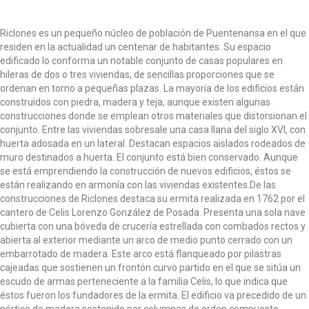
Riclones es un pequeño núcleo de población de Puentenansa en el que
residen en la actualidad un centenar de habitantes. Su espacio
edificado lo conforma un notable conjunto de casas populares en
hileras de dos o tres viviendas, de sencillas proporciones que se
ordenan en torno a pequeñas plazas. La mayoría de los edificios están
construidos con piedra, madera y teja, aunque existen algunas
construcciones donde se emplean otros materiales que distorsionan el
conjunto. Entre las viviendas sobresale una casa llana del siglo XVI, con
huerta adosada en un lateral. Destacan espacios aislados rodeados de
muro destinados a huerta. El conjunto está bien conservado. Aunque
se está emprendiendo la construcción de nuevos edificios, éstos se
están realizando en armonía con las viviendas existentes.De las
construcciones de Riclones destaca su ermita realizada en 1762 por el
cantero de Celis Lorenzo González de Posada. Presenta una sola nave
cubierta con una bóveda de crucería estrellada con combados rectos y
abierta al exterior mediante un arco de medio punto cerrado con un
embarrotado de madera. Este arco está flanqueado por pilastras
cajeadas que sostienen un frontón curvo partido en el que se sitúa un
escudo de armas perteneciente a la familia Celis, lo que indica que
éstos fueron los fundadores de la ermita. El edificio va precedido de un