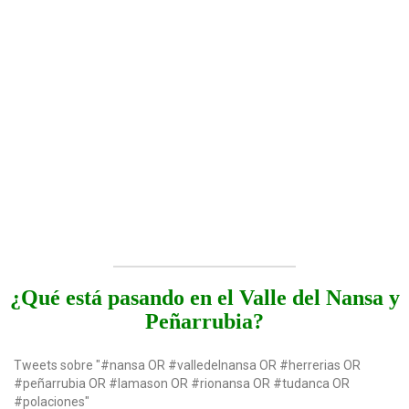
¿Qué está pasando en el Valle del Nansa y
Peñarrubia?
Tweets sobre "#nansa OR #valledelnansa OR #herrerias OR
#peñarrubia OR #lamason OR #rionansa OR #tudanca OR
#polaciones"