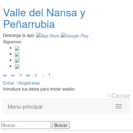
Pasar
Valle del
N
ansa
y
al
contenido
Peñarrubia
principal
Descarga la app:
Síguenos:
+
?
es
en
fr
de
it
Entrar / Registrarse
Introduce tus datos para iniciar sesión:
Menu principal
T
o
g
g
l