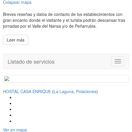
Colapsar mapa
Breves reseñas y datos de contacto de los establecimientos con
gran encanto donde el visitante y el turista podrán descansar tras
jornadas por el Valle del Nansa y/o de Peñarrubia.
Leer más
Listado de servicios
T
o
g
g
l
HOSTAL CASA ENRIQUE
(
La Laguna
,
Polaciones
)
e
n
a
v
i
g
a
Ver en mapa