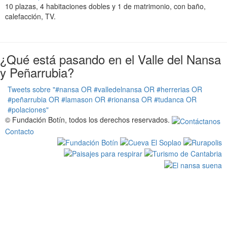
t
10 plazas, 4 habitaciones dobles y 1 de matrimonio, con baño,
i
calefacción, TV.
o
n
¿Qué está pasando en el Valle del Nansa
y Peñarrubia?
Tweets sobre "#nansa OR #valledelnansa OR #herrerias OR
#peñarrubia OR #lamason OR #rionansa OR #tudanca OR
#polaciones"
© Fundación Botín, todos los derechos reservados.
Contacto