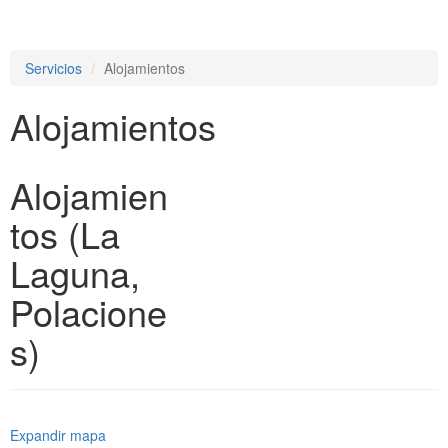
e
n
a
Servicios
Alojamientos
v
i
Alojamientos
g
a
t
i
Alojamien
o
n
tos (La
Laguna,
Polacione
s)
Expandir mapa