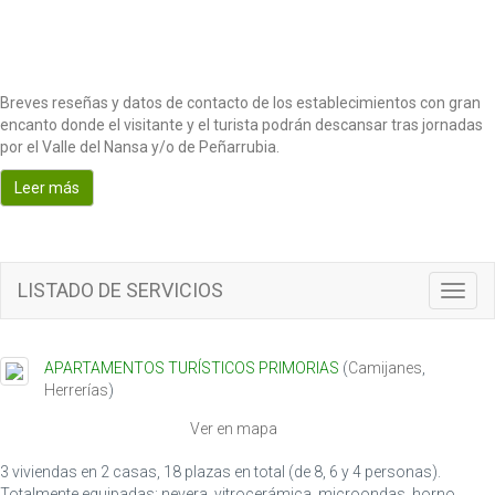
Breves reseñas y datos de contacto de los establecimientos con gran
encanto donde el visitante y el turista podrán descansar tras jornadas
por el Valle del Nansa y/o de Peñarrubia.
Leer más
LISTADO DE SERVICIOS
T
o
g
g
APARTAMENTOS TURÍSTICOS PRIMORIAS
(
Camijanes
,
l
Herrerías
)
e
n
Ver en mapa
a
v
3 viviendas en 2 casas, 18 plazas en total (de 8, 6 y 4 personas).
i
Totalmente equipadas: nevera, vitrocerámica, microondas, horno,