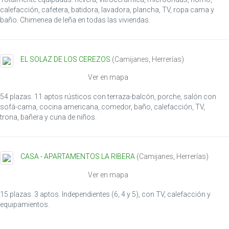
g
calefacción, cafetera, batidora, lavadora, plancha, TV, ropa cama y
a
baño. Chimenea de leña en todas las viviendas.
t
i
o
EL SOLAZ DE LOS CEREZOS
(
Camijanes
,
Herrerías
)
n
Ver en mapa
54 plazas. 11 aptos rústicos con terraza-balcón, porche, salón con
sofá-cama, cocina americana, comedor, baño, calefacción, TV,
trona, bañera y cuna de niños.
CASA - APARTAMENTOS LA RIBERA
(
Camijanes
,
Herrerías
)
Ver en mapa
15 plazas. 3 aptos. Independientes (6, 4 y 5), con TV, calefacción y
equipamientos.