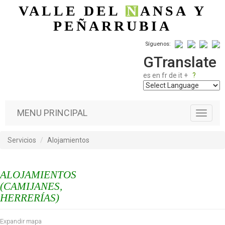
Pasar al contenido principal
VALLE DEL
N
ANSA
Y
PEÑARRUBIA
Síguenos:
GTranslate
es
en
fr
de
it
+
?
MENU PRINCIPAL
T
o
g
Servicios
Alojamientos
g
l
e
ALOJAMIENTOS
n
a
(CAMIJANES,
v
HERRERÍAS)
i
g
Expandir mapa
a