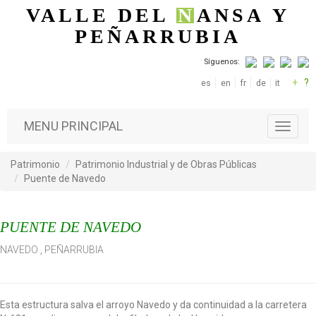
Pasar al contenido principal
VALLE DEL
N
ANSA
Y
PEÑARRUBIA
Síguenos:
+
?
es
en
fr
de
it
MENU PRINCIPAL
T
o
g
Patrimonio
Patrimonio Industrial y de Obras Públicas
g
Puente de Navedo
l
e
n
PUENTE DE NAVEDO
a
v
NAVEDO
,
PEÑARRUBIA
i
g
a
t
Esta estructura salva el arroyo Navedo y da continuidad a la carretera
i