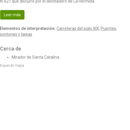
N-621 que discurre por el desfiladero de La Hermida.
o
n
Leer más
Elementos de interpretación:
Carreteras del siglo XIX
,
Puentes,
pontones y tajeas
Cerca de
Mirador de Santa Catalina
Expandir mapa