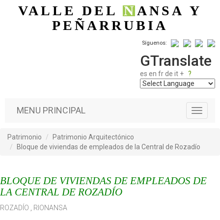
Pasar al contenido principal
VALLE DEL
N
ANSA
Y
PEÑARRUBIA
Síguenos:
GTranslate
es
en
fr
de
it
+
?
MENU PRINCIPAL
T
o
g
Patrimonio
Patrimonio Arquitectónico
g
Bloque de viviendas de empleados de la Central de Rozadío
l
e
n
BLOQUE DE VIVIENDAS DE EMPLEADOS DE
a
v
LA CENTRAL DE ROZADÍO
i
ROZADÍO
,
RIONANSA
g
a