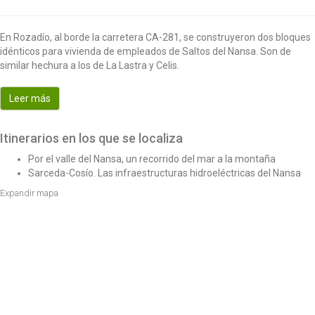
t
i
En Rozadío, al borde la carretera CA-281, se construyeron dos bloques
o
idénticos para vivienda de empleados de Saltos del Nansa. Son de
n
similar hechura a los de La Lastra y Celis.
Leer más
Itinerarios en los que se localiza
Por el valle del Nansa, un recorrido del mar a la montaña
Sarceda-Cosío. Las infraestructuras hidroeléctricas del Nansa
Expandir mapa