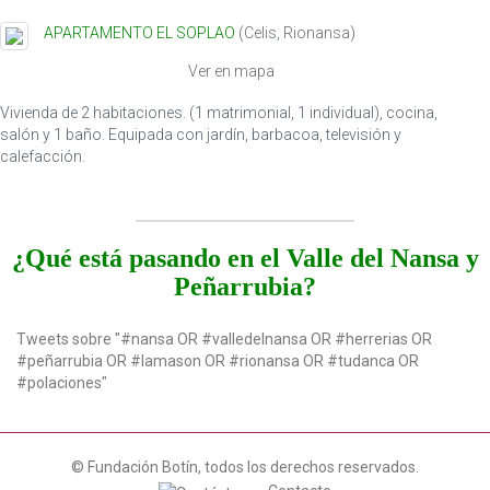
t
APARTAMENTO EL SOPLAO
(
Celis
,
Rionansa
)
i
o
Ver en mapa
n
Vivienda de 2 habitaciones. (1 matrimonial, 1 individual), cocina,
salón y 1 baño. Equipada con jardín, barbacoa, televisión y
calefacción.
¿Qué está pasando en el Valle del Nansa y
Peñarrubia?
Tweets sobre "#nansa OR #valledelnansa OR #herrerias OR
#peñarrubia OR #lamason OR #rionansa OR #tudanca OR
#polaciones"
© Fundación Botín, todos los derechos reservados.