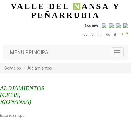
Pasar al contenido principal
VALLE DEL
N
ANSA
Y
PEÑARRUBIA
Síguenos:
+
?
es
en
fr
de
it
MENU PRINCIPAL
T
o
g
Servicios
Alojamientos
g
l
e
ALOJAMIENTOS
n
a
(CELIS,
v
RIONANSA)
i
g
Expandir mapa
a
t
i