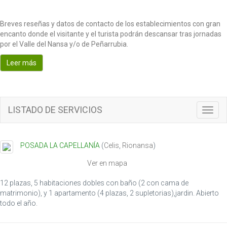
Breves reseñas y datos de contacto de los establecimientos con gran
encanto donde el visitante y el turista podrán descansar tras jornadas
por el Valle del Nansa y/o de Peñarrubia.
Leer más
LISTADO DE SERVICIOS
T
o
g
g
POSADA LA CAPELLANÍA
(
Celis
,
Rionansa
)
l
e
Ver en mapa
n
a
12 plazas, 5 habitaciones dobles con baño (2 con cama de
v
matrimonio), y 1 apartamento (4 plazas, 2 supletorias),jardin. Abierto
i
todo el año.
g
a