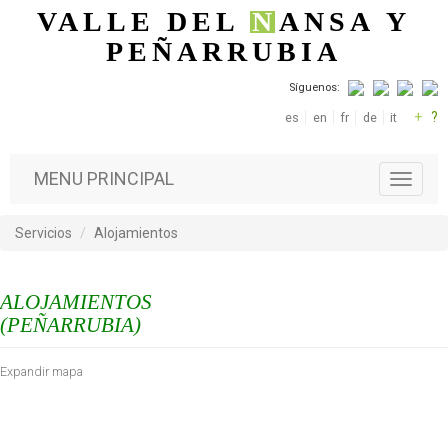
Pasar al contenido principal
VALLE DEL
N
ANSA
Y
PEÑARRUBIA
Síguenos:
+
?
es
en
fr
de
it
MENU PRINCIPAL
T
o
g
Servicios
Alojamientos
g
l
e
ALOJAMIENTOS
n
a
(PEÑARRUBIA)
v
i
Expandir mapa
g
a
t
i