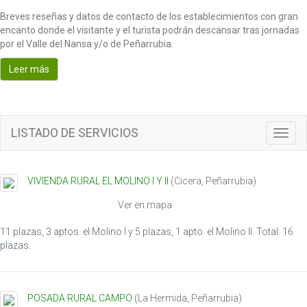
Breves reseñas y datos de contacto de los establecimientos con gran
encanto donde el visitante y el turista podrán descansar tras jornadas
por el Valle del Nansa y/o de Peñarrubia.
Leer más
LISTADO DE SERVICIOS
T
o
g
g
VIVIENDA RURAL EL MOLINO I Y II
(
Cicera
,
Peñarrubia
)
l
e
Ver en mapa
n
a
11 plazas, 3 aptos. el Molino I y 5 plazas, 1 apto. el Molino II. Total: 16
v
plazas.
i
g
a
POSADA RURAL CAMPO
(
La Hermida
,
Peñarrubia
)
t