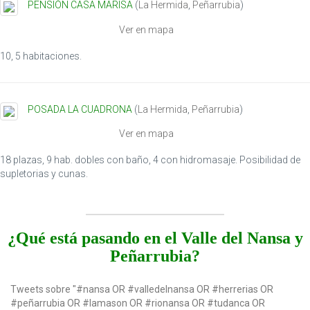
PENSIÓN CASA MARISA
(
La Hermida
,
Peñarrubia
)
Ver en mapa
10, 5 habitaciones.
POSADA LA CUADRONA
(
La Hermida
,
Peñarrubia
)
Ver en mapa
18 plazas, 9 hab. dobles con baño, 4 con hidromasaje. Posibilidad de
supletorias y cunas.
¿Qué está pasando en el Valle del Nansa y
Peñarrubia?
Tweets sobre "#nansa OR #valledelnansa OR #herrerias OR
#peñarrubia OR #lamason OR #rionansa OR #tudanca OR