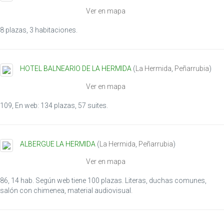
i
Ver en mapa
o
n
8 plazas, 3 habitaciones.
HOTEL BALNEARIO DE LA HERMIDA
(
La Hermida
,
Peñarrubia
)
Ver en mapa
109, En web: 134 plazas, 57 suites.
ALBERGUE LA HERMIDA
(
La Hermida
,
Peñarrubia
)
Ver en mapa
86, 14 hab. Según web tiene 100 plazas. Literas, duchas comunes,
salón con chimenea, material audiovisual.