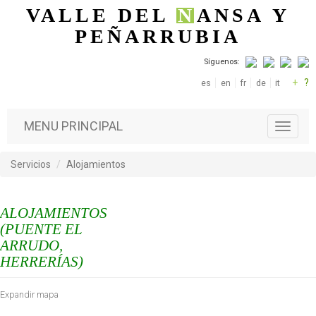
Pasar al contenido principal
VALLE DEL
N
ANSA
Y
PEÑARRUBIA
Síguenos:
+
?
es
en
fr
de
it
MENU PRINCIPAL
T
o
g
Servicios
Alojamientos
g
l
e
ALOJAMIENTOS
n
a
(PUENTE EL
v
ARRUDO,
i
HERRERÍAS)
g
a
Expandir mapa
t
i