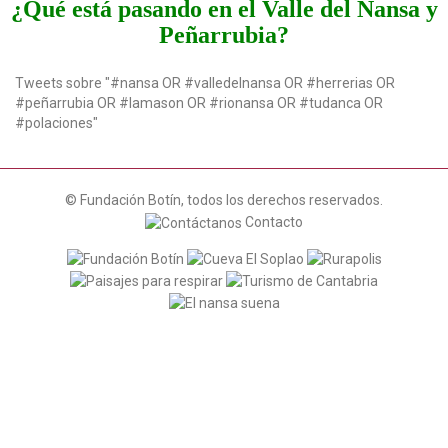
¿Qué está pasando en el Valle del Nansa y
a
Peñarrubia?
t
i
o
Tweets sobre "#nansa OR #valledelnansa OR #herrerias OR
n
#peñarrubia OR #lamason OR #rionansa OR #tudanca OR
#polaciones"
© Fundación Botín, todos los derechos reservados.
Contacto