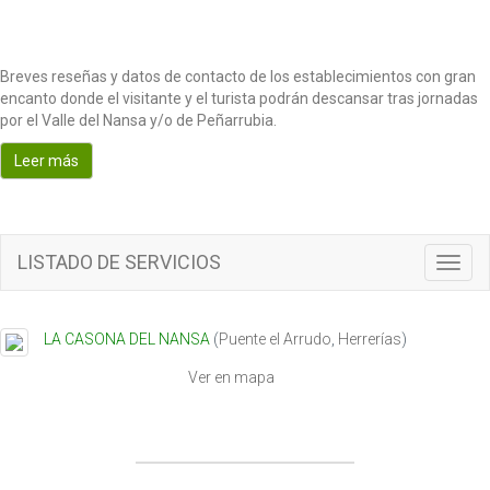
Breves reseñas y datos de contacto de los establecimientos con gran
encanto donde el visitante y el turista podrán descansar tras jornadas
por el Valle del Nansa y/o de Peñarrubia.
Leer más
LISTADO DE SERVICIOS
T
o
g
g
LA CASONA DEL NANSA
(
Puente el Arrudo
,
Herrerías
)
l
e
Ver en mapa
n
a
v
i
g