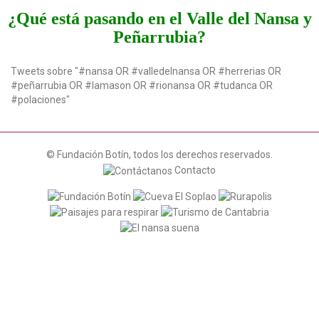
t
¿Qué está pasando en el Valle del Nansa y
i
Peñarrubia?
o
n
Tweets sobre "#nansa OR #valledelnansa OR #herrerias OR
#peñarrubia OR #lamason OR #rionansa OR #tudanca OR
#polaciones"
© Fundación Botín, todos los derechos reservados.
Contacto