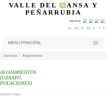
Pasar al contenido principal
VALLE DEL
N
ANSA
Y
PEÑARRUBIA
Síguenos:
+
?
es
en
fr
de
it
MENU PRINCIPAL
T
o
g
Servicios
Alojamientos
g
l
e
ALOJAMIENTOS
n
a
(UZNAYO,
v
POLACIONES)
i
g
Expandir mapa
a
t
i