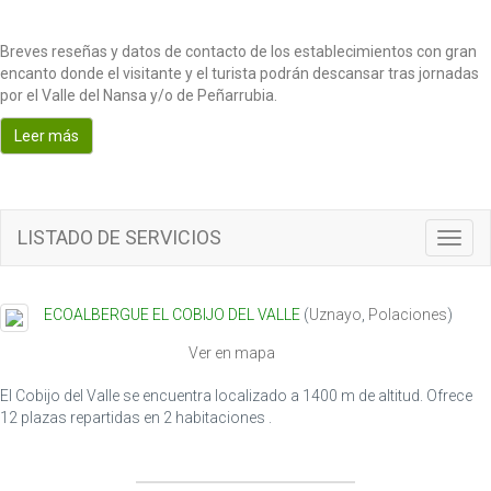
Breves reseñas y datos de contacto de los establecimientos con gran
encanto donde el visitante y el turista podrán descansar tras jornadas
por el Valle del Nansa y/o de Peñarrubia.
Leer más
LISTADO DE SERVICIOS
T
o
g
g
ECOALBERGUE EL COBIJO DEL VALLE
(
Uznayo
,
Polaciones
)
l
e
Ver en mapa
n
a
El Cobijo del Valle se encuentra localizado a 1400 m de altitud. Ofrece
v
12 plazas repartidas en 2 habitaciones .
i
g
a