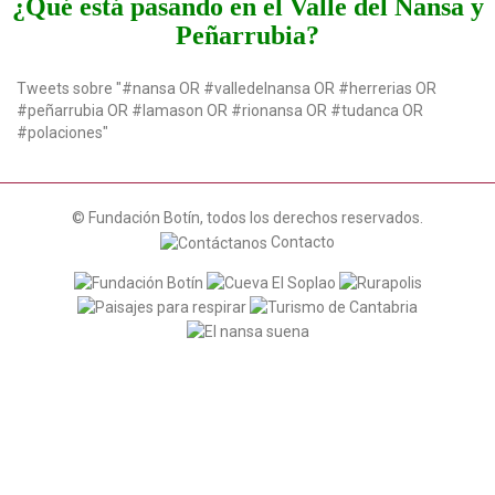
¿Qué está pasando en el Valle del Nansa y
t
Peñarrubia?
i
o
n
Tweets sobre "#nansa OR #valledelnansa OR #herrerias OR
#peñarrubia OR #lamason OR #rionansa OR #tudanca OR
#polaciones"
© Fundación Botín, todos los derechos reservados.
Contacto