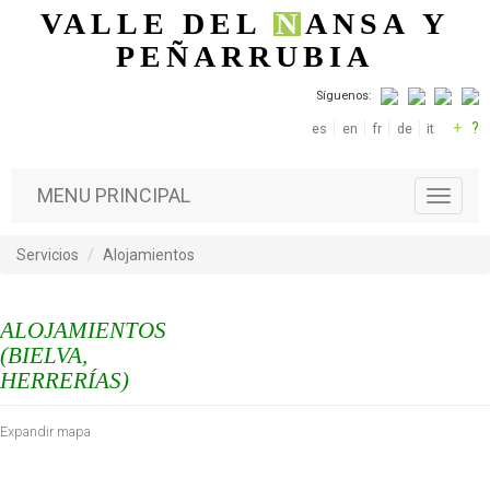
Pasar al contenido principal
VALLE DEL
N
ANSA
Y
PEÑARRUBIA
Síguenos:
+
?
es
en
fr
de
it
MENU PRINCIPAL
T
o
g
Servicios
Alojamientos
g
l
e
ALOJAMIENTOS
n
a
(BIELVA,
v
HERRERÍAS)
i
g
Expandir mapa
a
t
i