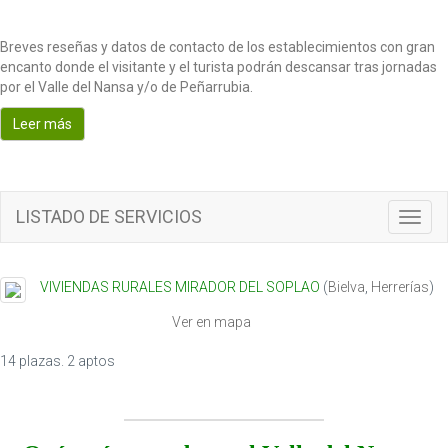
Breves reseñas y datos de contacto de los establecimientos con gran
encanto donde el visitante y el turista podrán descansar tras jornadas
por el Valle del Nansa y/o de Peñarrubia.
Leer más
LISTADO DE SERVICIOS
T
o
g
g
VIVIENDAS RURALES MIRADOR DEL SOPLAO
(
Bielva
,
Herrerías
)
l
e
Ver en mapa
n
a
14 plazas. 2 aptos
v
i
g
a