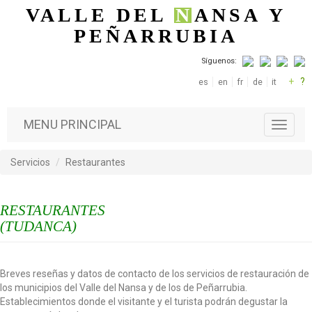
Pasar al contenido principal
VALLE DEL
N
ANSA
Y
PEÑARRUBIA
Síguenos:
+
?
es
en
fr
de
it
MENU PRINCIPAL
T
o
g
Servicios
Restaurantes
g
l
e
RESTAURANTES
n
a
(TUDANCA)
v
i
g
Breves reseñas y datos de contacto de los servicios de restauración de
a
los municipios del Valle del Nansa y de los de Peñarrubia.
t
Establecimientos donde el visitante y el turista podrán degustar la
i