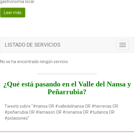
gastronomía local.
o
n
Leer más
LISTADO DE SERVICIOS
T
o
g
No se ha encontrado ningún servicio.
g
l
e
n
¿Qué está pasando en el Valle del Nansa y
a
Peñarrubia?
v
i
g
Tweets sobre "#nansa OR #valledelnansa OR #herrerias OR
a
#peñarrubia OR #lamason OR #rionansa OR #tudanca OR
t
#polaciones"
i
o