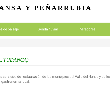
Pasar al contenido principal
ANSA
Y PEÑARRUBIA
ios de paisaje
Senda fluvial
Miradores
, TUDANCA)
s servicios de restauración de los municipios del Valle del Nansa y de 
la gastronomía local.