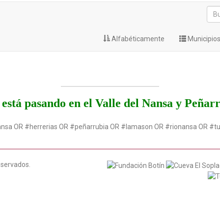
Alfabéticamente
Municipio
está pasando en el Valle del Nansa y Peñar
ansa OR #herrerias OR #peñarrubia OR #lamason OR #rionansa OR #t
eservados.