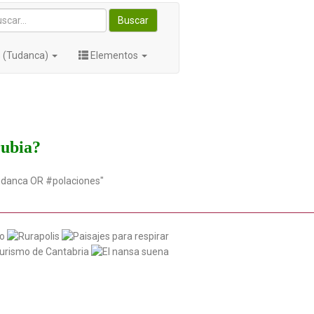
Buscar
s (Tudanca)
Elementos
rubia?
udanca OR #polaciones"