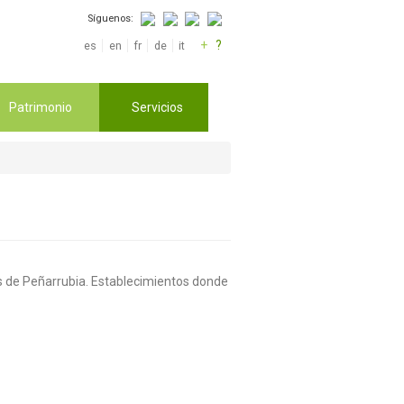
Síguenos:
+
?
es
en
fr
de
it
Patrimonio
Servicios
los de Peñarrubia. Establecimientos donde