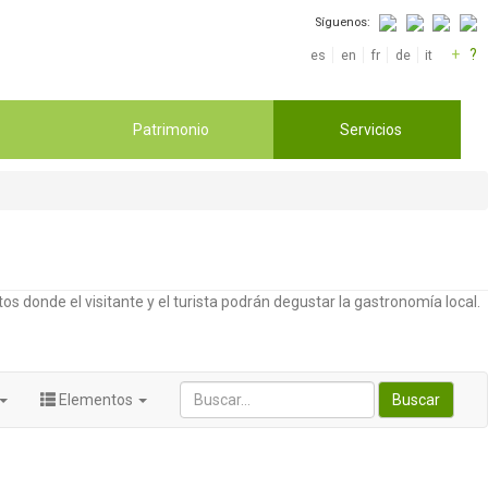
Síguenos:
+
?
es
en
fr
de
it
Patrimonio
Servicios
os donde el visitante y el turista podrán degustar la gastronomía local.
Elementos
Buscar