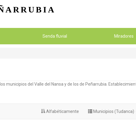
Pasar al contenido principal
ÑARRUBIA
Senda fluvial
Miradores
os municipios del Valle del Nansa y de los de Peñarrubia. Establecimient
Alfabéticamente
Municipios (Tudanca)