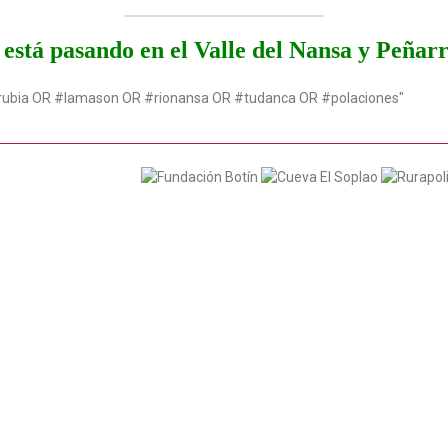
está pasando en el Valle del Nansa y Peñar
rubia OR #lamason OR #rionansa OR #tudanca OR #polaciones"