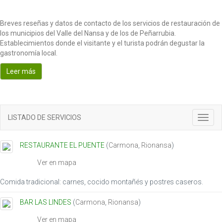
Breves reseñas y datos de contacto de los servicios de restauración de
los municipios del Valle del Nansa y de los de Peñarrubia.
Establecimientos donde el visitante y el turista podrán degustar la
gastronomía local.
Leer más
LISTADO DE SERVICIOS
Toggl
navig
RESTAURANTE EL PUENTE
(
Carmona
,
Rionansa
)
Ver en mapa
Comida tradicional: carnes, cocido montañés y postres caseros.
BAR LAS LINDES
(
Carmona
,
Rionansa
)
Ver en mapa