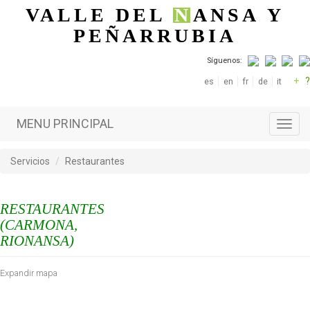
Pasar al contenido principal
VALLE DEL
N
ANSA
Y
PEÑARRUBIA
Síguenos:
+
?
es
en
fr
de
it
MENU PRINCIPAL
Toggl
navig
Servicios
Restaurantes
RESTAURANTES
(CARMONA,
RIONANSA)
Expandir mapa