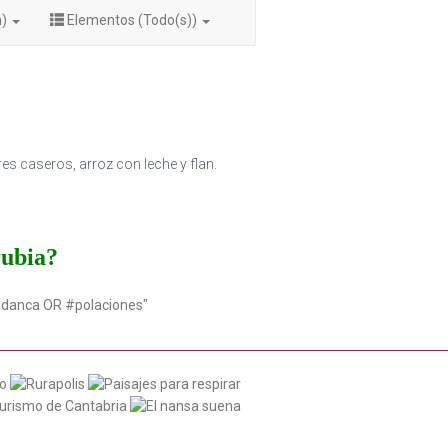
a)
Elementos (Todo(s))
s caseros, arroz con leche y flan.
rubia?
udanca OR #polaciones"