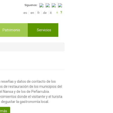
Síguenos:
+
?
es
en
fr
de
it
Patrimonio
Servicios
 reseñas y datos de contacto de los
os de restauración de los municipios del
el Nansa y de los de Peñarrubia.
cimientos donde el visitante y el turista
 degustar la gastronomía local.
 más