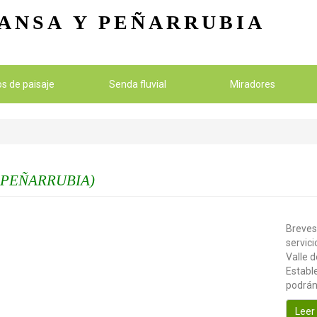
Pasar al contenido principal
ANSA
Y PEÑARRUBIA
ios de paisaje
Senda fluvial
Miradores
 PEÑARRUBIA)
Breves
servici
Valle d
Estable
podrán
Leer