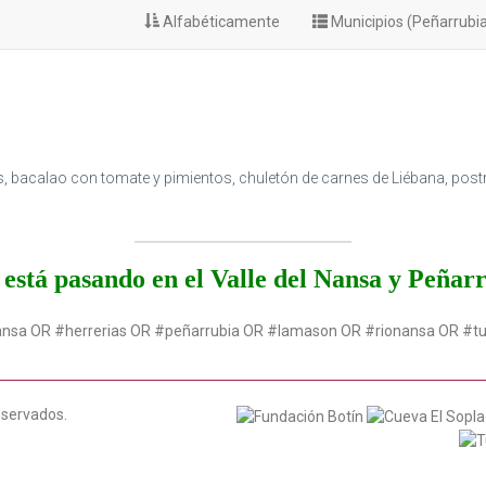
Alfabéticamente
Municipios (Peñarrubi
bacalao con tomate y pimientos, chuletón de carnes de Liébana, postre
está pasando en el Valle del Nansa y Peñar
ansa OR #herrerias OR #peñarrubia OR #lamason OR #rionansa OR #t
eservados.