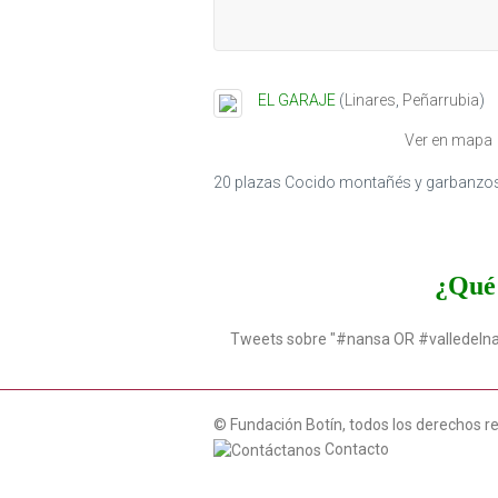
EL GARAJE
(
Linares
,
Peñarrubia
)
Ver en mapa
20 plazas Cocido montañés y garbanzos, 
¿Qué 
Tweets sobre "#nansa OR #valledeln
© Fundación Botín, todos los derechos r
Contacto