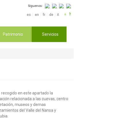
Síguenos:
+
?
es
en
fr
de
it
Patrimonio
Servicios
recogido en este apartado la
ación relacionada a las cuevas, centro
retación, museos y demas
amientos del Valle del Nansa y
ubia.