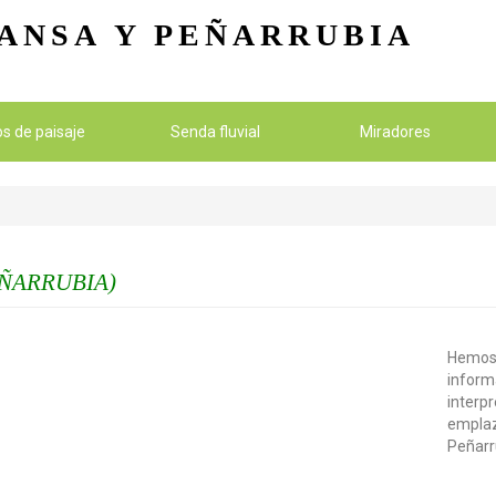
Pasar al contenido principal
ANSA
Y PEÑARRUBIA
ios de paisaje
Senda fluvial
Miradores
EÑARRUBIA)
Hemos 
inform
interp
emplaz
Peñarr