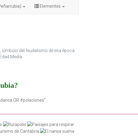
Peñarrubia)
Elementos
l, símbolo del feudalismo de esa época
a Edad Media.
rubia?
udanca OR #polaciones"