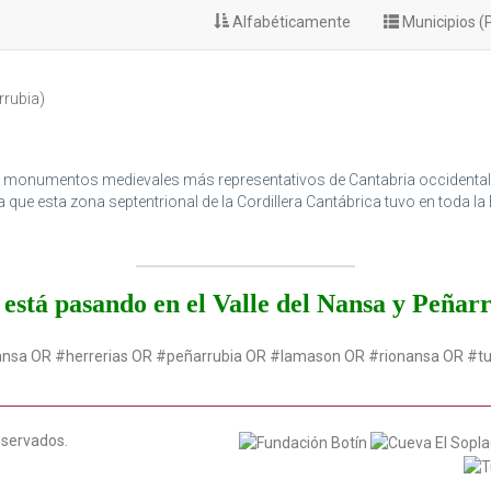
Alfabéticamente
Municipios (
rrubia
)
los monumentos medievales más representativos de Cantabria occidenta
ca que esta zona septentrional de la Cordillera Cantábrica tuvo en toda l
está pasando en el Valle del Nansa y Peñar
ansa OR #herrerias OR #peñarrubia OR #lamason OR #rionansa OR #t
eservados.