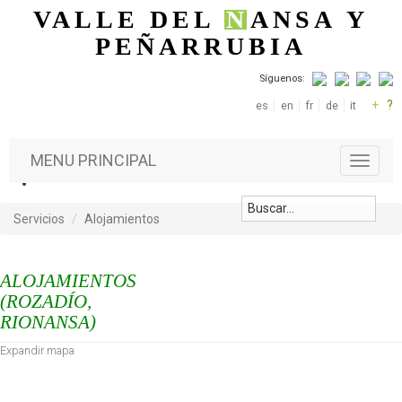
Pasar al contenido principal
VALLE DEL
N
ANSA
Y
PEÑARRUBIA
Síguenos:
+
?
es
en
fr
de
it
MENU PRINCIPAL
T
o
g
g
Servicios
Alojamientos
l
e
n
ALOJAMIENTOS
a
(ROZADÍO,
v
RIONANSA)
i
g
Expandir mapa
a
t
i