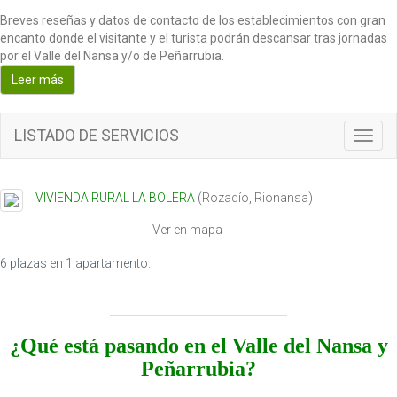
Breves reseñas y datos de contacto de los establecimientos con gran
encanto donde el visitante y el turista podrán descansar tras jornadas
por el Valle del Nansa y/o de Peñarrubia.
Leer más
LISTADO DE SERVICIOS
T
o
g
g
VIVIENDA RURAL LA BOLERA
(
Rozadío
,
Rionansa
)
l
e
Ver en mapa
n
a
6 plazas en 1 apartamento.
v
i
g
a
¿Qué está pasando en el Valle del Nansa y
t
Peñarrubia?
i
o