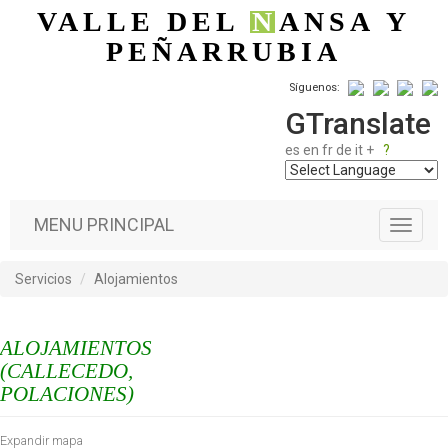
Pasar al contenido principal
VALLE DEL
N
ANSA
Y
PEÑARRUBIA
Síguenos:
GTranslate
es
en
fr
de
it
+
?
MENU PRINCIPAL
T
o
g
Servicios
Alojamientos
g
l
e
ALOJAMIENTOS
n
a
(CALLECEDO,
v
POLACIONES)
i
g
Expandir mapa
a