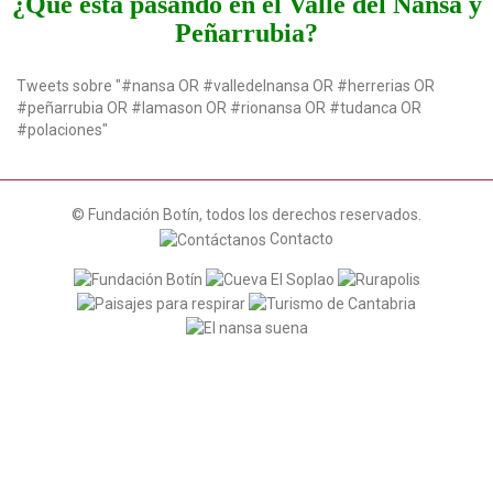
¿Qué está pasando en el Valle del Nansa y
g
Peñarrubia?
a
t
i
Tweets sobre "#nansa OR #valledelnansa OR #herrerias OR
o
#peñarrubia OR #lamason OR #rionansa OR #tudanca OR
n
#polaciones"
© Fundación Botín, todos los derechos reservados.
Contacto