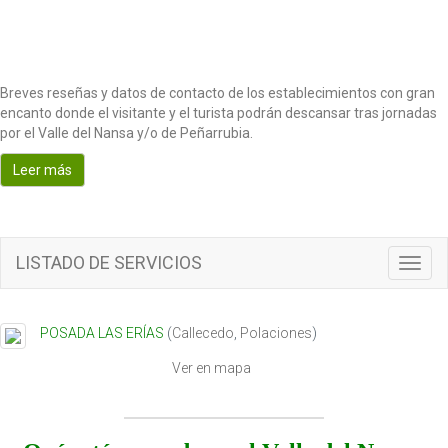
Breves reseñas y datos de contacto de los establecimientos con gran
encanto donde el visitante y el turista podrán descansar tras jornadas
por el Valle del Nansa y/o de Peñarrubia.
Leer más
LISTADO DE SERVICIOS
T
o
g
g
POSADA LAS ERÍAS
(
Callecedo
,
Polaciones
)
l
e
Ver en mapa
n
a
v
i