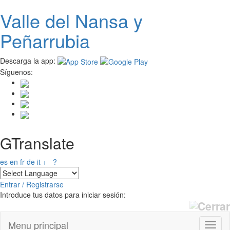
Valle del
N
ansa
y
Pasar
al
Peñarrubia
contenido
principal
Descarga la app:
Síguenos:
GTranslate
es
en
fr
de
it
+
?
Entrar / Registrarse
Introduce tus datos para iniciar sesión:
Menu principal
Toggl