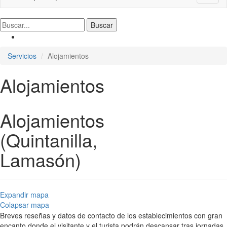
naviga
Servicios
Alojamientos
Alojamientos
Alojamientos
(Quintanilla,
Lamasón)
Expandir mapa
Colapsar mapa
Breves reseñas y datos de contacto de los establecimientos con gran
encanto donde el visitante y el turista podrán descansar tras jornadas