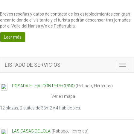
Breves reseñas y datos de contacto de los establecimientos con gran
encanto donde el visitante y el turista podrán descansar tras jornadas
por el Valle del Nansa y/o de Peñarrubia.
Leer más
LISTADO DE SERVICIOS
Toggl
navig
POSADA EL HALCÓN PEREGRINO
(
Rábago
,
Herrerías
)
Ver en mapa
12 plazas, 2 suites de 38m2 y 4 hab.dobles.
LAS CASAS DE LOLA
(
Rábago
,
Herrerías
)