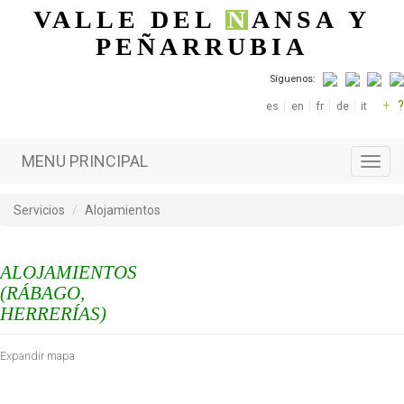
Pasar al contenido principal
VALLE DEL
N
ANSA
Y
PEÑARRUBIA
Síguenos:
+
?
es
en
fr
de
it
MENU PRINCIPAL
Toggl
navig
Servicios
Alojamientos
ALOJAMIENTOS
(RÁBAGO,
HERRERÍAS)
Expandir mapa