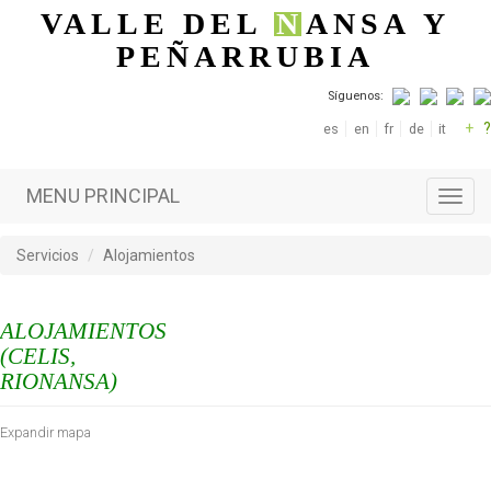
Pasar al contenido principal
VALLE DEL
N
ANSA
Y
PEÑARRUBIA
Síguenos:
+
?
es
en
fr
de
it
MENU PRINCIPAL
Toggl
navig
Servicios
Alojamientos
ALOJAMIENTOS
(CELIS,
RIONANSA)
Expandir mapa