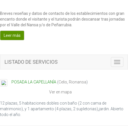
Breves reseñas y datos de contacto de los establecimientos con gran
encanto donde el visitante y el turista podrán descansar tras jornadas
por el Valle del Nansa y/o de Peñarrubia.
Leer más
LISTADO DE SERVICIOS
Toggl
navig
POSADA LA CAPELLANÍA
(
Celis
,
Rionansa
)
Ver en mapa
12 plazas, 5 habitaciones dobles con baño (2 con cama de
matrimonio), y 1 apartamento (4 plazas, 2 supletorias),jardin. Abierto
todo el año.