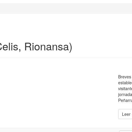
elis, Rionansa)
Breves 
estable
visitan
jornada
Peñarru
Leer