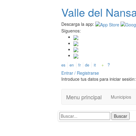
Pasar
Valle del
N
ans
al
contenido
principal
Descarga la app:
Síguenos:
+
?
es
en
fr
de
it
Entrar / Registrarse
Introduce tus datos para iniciar sesión:
Menu principal
Municipios