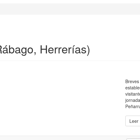
Rábago, Herrerías)
Breves 
estable
visitan
jornada
Peñarru
Leer