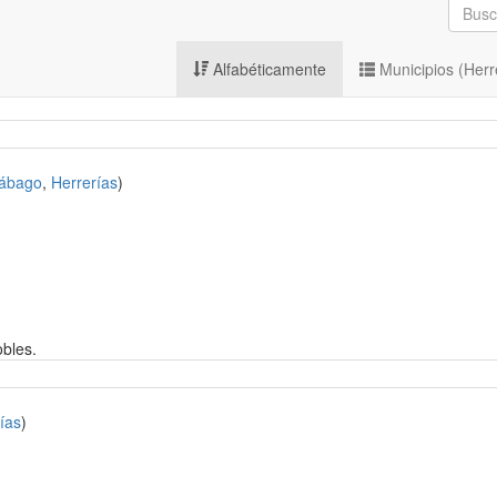
Alfabéticamente
Municipios (Herr
ábago
,
Herrerías
)
obles.
ías
)