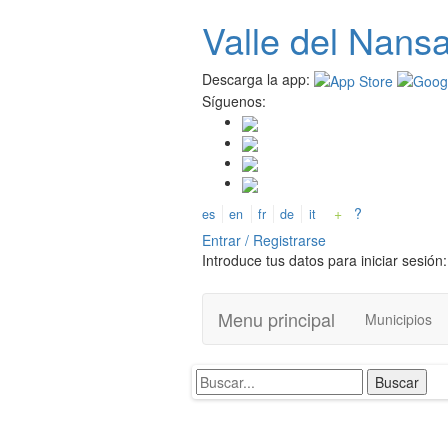
Pasar
Valle del
N
ans
al
contenido
principal
Descarga la app:
Síguenos:
+
?
es
en
fr
de
it
Entrar / Registrarse
Introduce tus datos para iniciar sesión:
Menu principal
Municipios