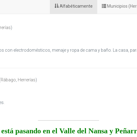
Alfabéticamente
Municipios (Her
rerías
)
dos con electrodomésticos, menaje y ropa de cama y baño. La casa, pa
(
Rábago
,
Herrerías
)
es.
está pasando en el Valle del Nansa y Peñar