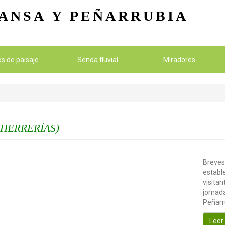
Pasar al contenido principal
ANSA
Y PEÑARRUBIA
ios de paisaje
Senda fluvial
Miradores
 HERRERÍAS)
Breves
establ
visitan
jornada
Peñarr
Leer