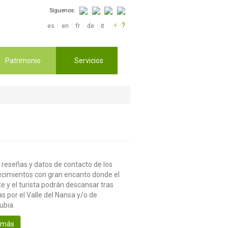
Síguenos:
+
?
es
en
fr
de
it
Patrimonio
Servicios
 reseñas y datos de contacto de los
ecimientos con gran encanto donde el
te y el turista podrán descansar tras
s por el Valle del Nansa y/o de
ubia.
 más