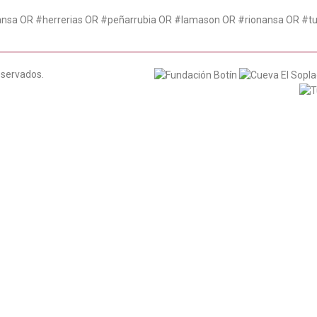
ansa OR #herrerias OR #peñarrubia OR #lamason OR #rionansa OR #t
eservados.