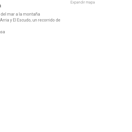
Expandir mapa
a
do del mar a la montaña
 Arria y El Escudo, un recorrido de
nsa