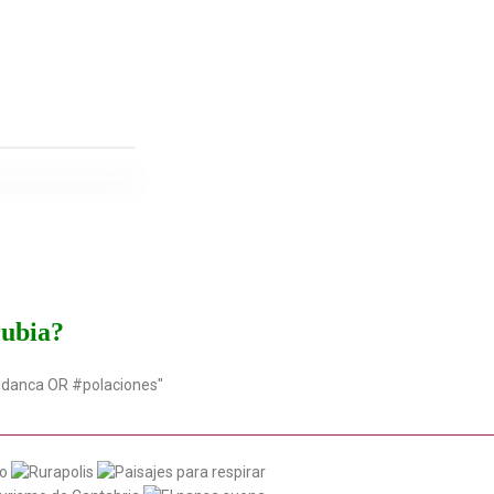
rubia?
udanca OR #polaciones"