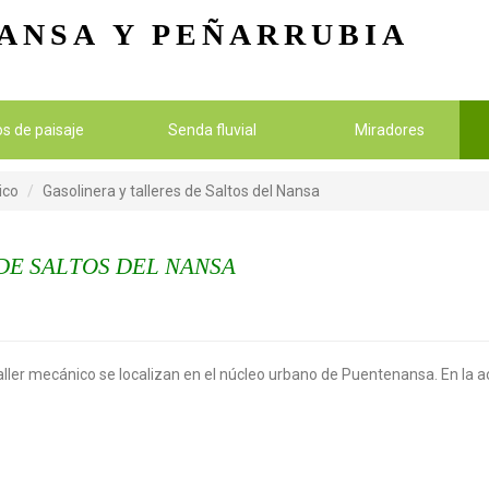
Pasar al contenido principal
ANSA
Y PEÑARRUBIA
ios de paisaje
Senda fluvial
Miradores
ico
Gasolinera y talleres de Saltos del Nansa
DE SALTOS DEL NANSA
taller mecánico se localizan en el núcleo urbano de Puentenansa. En la ac