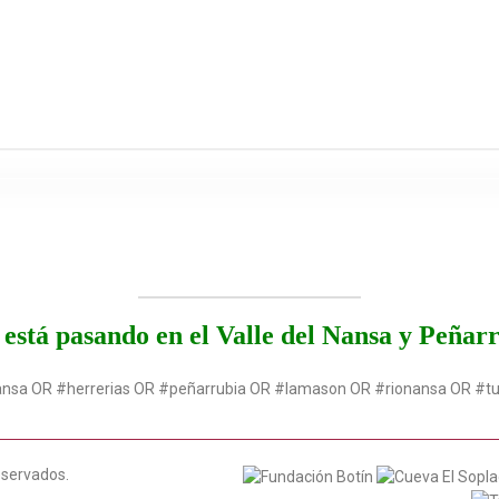
está pasando en el Valle del Nansa y Peñar
ansa OR #herrerias OR #peñarrubia OR #lamason OR #rionansa OR #t
eservados.