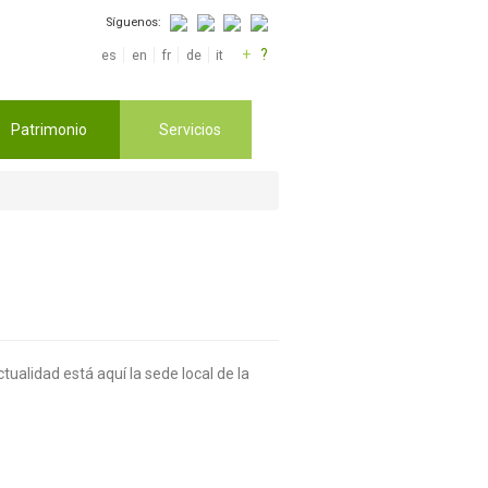
Síguenos:
+
?
es
en
fr
de
it
Patrimonio
Servicios
tualidad está aquí la sede local de la