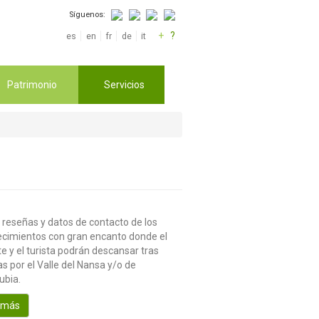
Síguenos:
+
?
es
en
fr
de
it
Patrimonio
Servicios
 reseñas y datos de contacto de los
ecimientos con gran encanto donde el
te y el turista podrán descansar tras
s por el Valle del Nansa y/o de
ubia.
 más