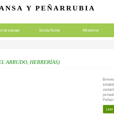
Pasar al contenido principal
ANSA
Y PEÑARRUBIA
ios de paisaje
Senda fluvial
Miradores
EL ARRUDO, HERRERÍAS)
Breves
establ
visitan
jornada
Peñarr
Leer