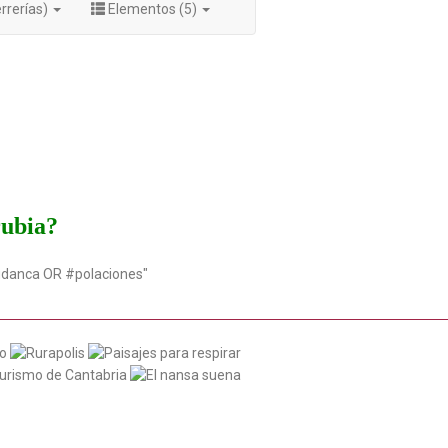
rrerías)
Elementos (5)
rubia?
udanca OR #polaciones"