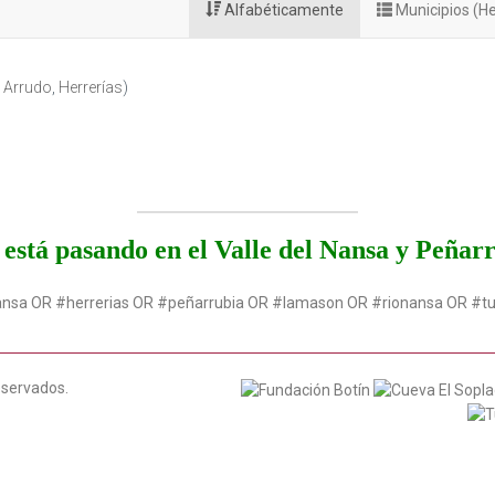
Alfabéticamente
Municipios (He
l Arrudo
,
Herrerías
)
está pasando en el Valle del Nansa y Peñar
ansa OR #herrerias OR #peñarrubia OR #lamason OR #rionansa OR #t
eservados.