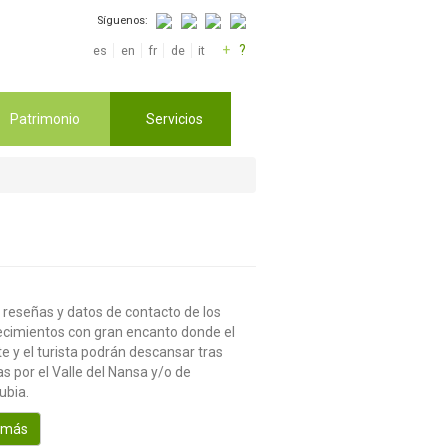
Síguenos:
+
?
es
en
fr
de
it
Patrimonio
Servicios
 reseñas y datos de contacto de los
ecimientos con gran encanto donde el
te y el turista podrán descansar tras
s por el Valle del Nansa y/o de
ubia.
 más