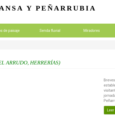
Pasar al contenido principal
ANSA
Y PEÑARRUBIA
ios de paisaje
Senda fluvial
Miradores
EL ARRUDO, HERRERÍAS)
Breves
establ
visitan
jornada
Peñarr
Leer