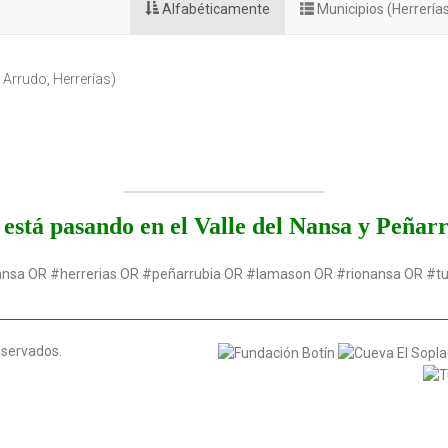
Alfabéticamente
Municipios (Herrería
l Arrudo
,
Herrerías
)
está pasando en el Valle del Nansa y Peñar
ansa OR #herrerias OR #peñarrubia OR #lamason OR #rionansa OR #t
eservados.