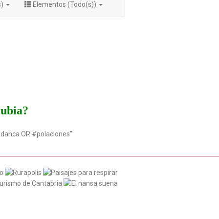
s)
Elementos (Todo(s))
rubia?
udanca OR #polaciones"