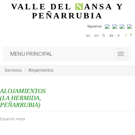
Pasar al contenido principal
VALLE DEL
N
ANSA
Y
PEÑARRUBIA
Síguenos:
+
?
es
en
fr
de
it
MENU PRINCIPAL
T
o
g
Servicios
Alojamientos
g
l
e
ALOJAMIENTOS
n
a
(LA HERMIDA,
v
PEÑARRUBIA)
i
g
Expandir mapa
a
t
i