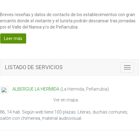
Breves reseñas y datos de contacto de los establecimientos con gran
encanto donde el visitante y el turista podrán descansar tras jornadas
por el Valle del Nansa y/o de Peñarrubia.
Leer más
LISTADO DE SERVICIOS
T
o
g
g
ALBERGUE LA HERMIDA
(
La Hermida
,
Peñarrubia
)
l
e
Ver en mapa
n
a
86, 14 hab. Según web tiene 100 plazas. Literas, duchas comunes,
v
salón con chimenea, material audiovisual.
i
g
a