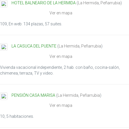
HOTEL BALNEARIO DE LA HERMIDA
(
La Hermida
,
Peñarrubia
)
t
i
Ver en mapa
o
n
109, En web: 134 plazas, 57 suites.
LA CASUCA DEL PUENTE
(
La Hermida
,
Peñarrubia
)
Ver en mapa
Vivienda vacacional independiente, 2 hab. con baño, cocina-salón,
chimenea, terraza, TV y video.
PENSIÓN CASA MARISA
(
La Hermida
,
Peñarrubia
)
Ver en mapa
10, 5 habitaciones.