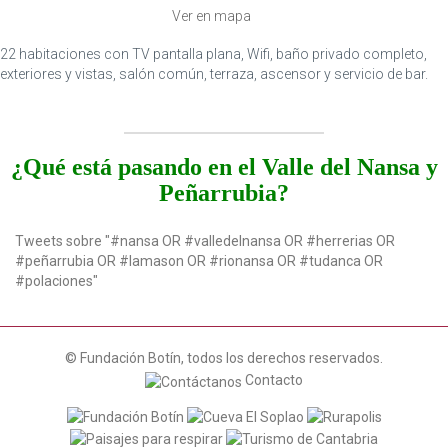
i
Ver en mapa
o
n
22 habitaciones con TV pantalla plana, Wifi, baño privado completo,
exteriores y vistas, salón común, terraza, ascensor y servicio de bar.
¿Qué está pasando en el Valle del Nansa y
Peñarrubia?
Tweets sobre "#nansa OR #valledelnansa OR #herrerias OR
#peñarrubia OR #lamason OR #rionansa OR #tudanca OR
#polaciones"
© Fundación Botín, todos los derechos reservados.
Contacto