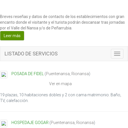
Breves reseñas y datos de contacto de los establecimientos con gran
encanto donde el visitante y el turista podrán descansar tras jornadas
por el Valle del Nansa y/o de Peñarrubia.
Leer más
LISTADO DE SERVICIOS
T
o
g
g
POSADA DE FIDEL
(
Puentenansa
,
Rionansa
)
l
e
Ver en mapa
n
a
19 plazas, 10 habitaciones dobles y 2 con cama matrimonio. Baño,
v
TV, calefacción.
i
g
a
HOSPEDAJE GOGAR
(
Puentenansa
,
Rionansa
)
t