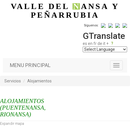
Pasar al contenido principal
VALLE DEL
N
ANSA
Y
PEÑARRUBIA
Síguenos:
GTranslate
es
en
fr
de
it
+
?
MENU PRINCIPAL
T
o
g
Servicios
Alojamientos
g
l
e
ALOJAMIENTOS
n
a
(PUENTENANSA,
v
RIONANSA)
i
Expandir mapa
g
a