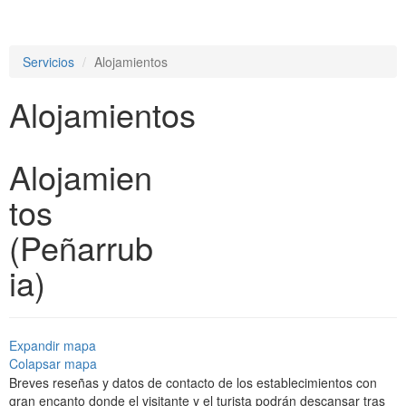
e
n
a
Servicios
Alojamientos
v
i
Alojamientos
g
a
t
i
Alojamien
o
n
tos
(Peñarrub
ia)
Expandir mapa
Colapsar mapa
Breves reseñas y datos de contacto de los establecimientos con
gran encanto donde el visitante y el turista podrán descansar tras