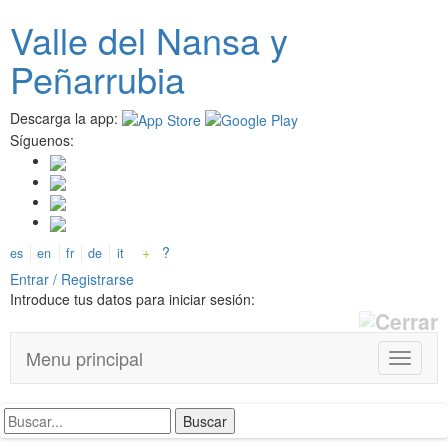
Pasar
Valle del
N
ansa
y
al
contenido
Peñarrubia
principal
Descarga la app:
Síguenos:
+
?
es
en
fr
de
it
Entrar / Registrarse
Introduce tus datos para iniciar sesión:
Menu principal
T
o
g
g
l