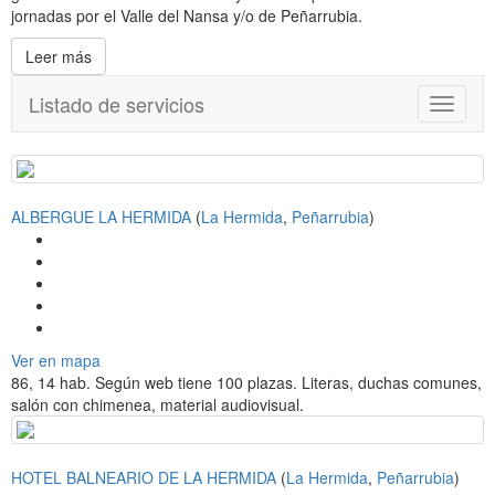
jornadas por el Valle del Nansa y/o de Peñarrubia.
Leer más
Listado de servicios
T
o
g
g
l
ALBERGUE LA HERMIDA
(
La Hermida
,
Peñarrubia
)
e
n
a
v
i
g
a
Ver en mapa
t
86, 14 hab. Según web tiene 100 plazas. Literas, duchas comunes,
i
salón con chimenea, material audiovisual.
o
n
HOTEL BALNEARIO DE LA HERMIDA
(
La Hermida
,
Peñarrubia
)