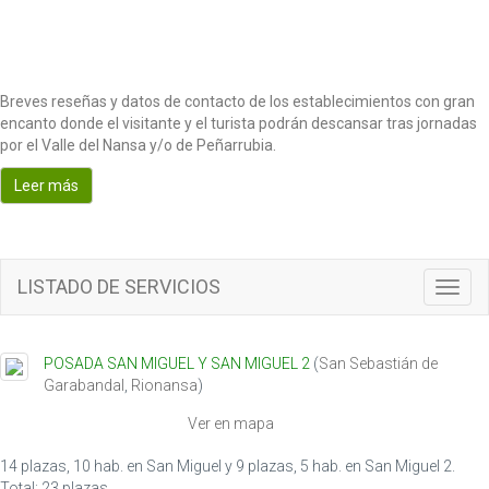
Breves reseñas y datos de contacto de los establecimientos con gran
encanto donde el visitante y el turista podrán descansar tras jornadas
por el Valle del Nansa y/o de Peñarrubia.
Leer más
LISTADO DE SERVICIOS
T
o
g
g
POSADA SAN MIGUEL Y SAN MIGUEL 2
(
San Sebastián de
l
Garabandal
,
Rionansa
)
e
n
Ver en mapa
a
v
14 plazas, 10 hab. en San Miguel y 9 plazas, 5 hab. en San Miguel 2.
i
Total: 23 plazas.