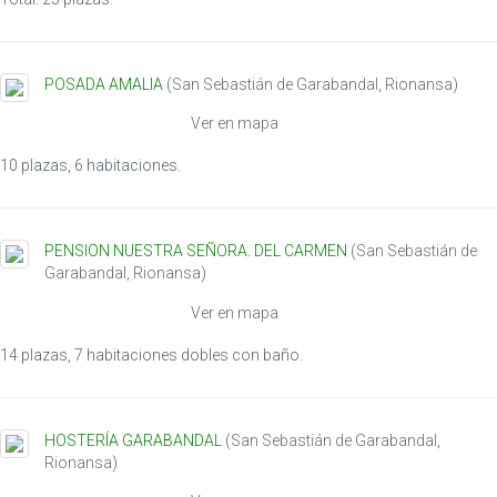
g
a
t
POSADA AMALIA
(
San Sebastián de Garabandal
,
Rionansa
)
i
o
Ver en mapa
n
10 plazas, 6 habitaciones.
PENSION NUESTRA SEÑORA. DEL CARMEN
(
San Sebastián de
Garabandal
,
Rionansa
)
Ver en mapa
14 plazas, 7 habitaciones dobles con baño.
HOSTERÍA GARABANDAL
(
San Sebastián de Garabandal
,
Rionansa
)