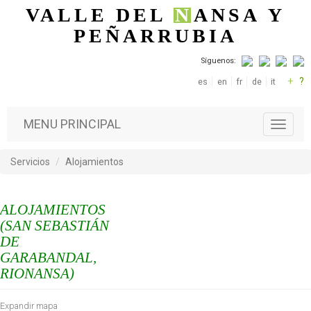
Pasar al contenido principal
VALLE DEL
N
ANSA
Y
PEÑARRUBIA
Síguenos:
+
?
es
en
fr
de
it
MENU PRINCIPAL
T
o
g
Servicios
Alojamientos
g
l
e
ALOJAMIENTOS
n
a
(SAN SEBASTIÁN
v
DE
i
GARABANDAL,
g
RIONANSA)
a
t
i
Expandir mapa