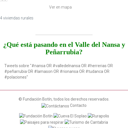
t
Ver en mapa
i
o
4 viviendas rurales
n
¿Qué está pasando en el Valle del Nansa y
Peñarrubia?
Tweets sobre "#nansa OR #valledelnansa OR #herrerias OR
#peñarrubia OR #lamason OR #rionansa OR #tudanca OR
#polaciones"
© Fundación Botín, todos los derechos reservados.
Contacto