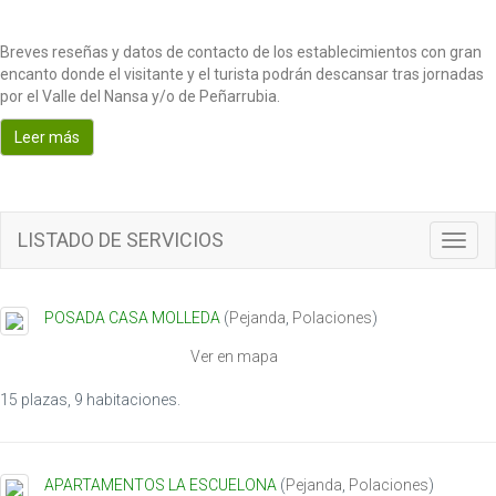
Breves reseñas y datos de contacto de los establecimientos con gran
encanto donde el visitante y el turista podrán descansar tras jornadas
por el Valle del Nansa y/o de Peñarrubia.
Leer más
LISTADO DE SERVICIOS
T
o
g
g
POSADA CASA MOLLEDA
(
Pejanda
,
Polaciones
)
l
e
Ver en mapa
n
a
15 plazas, 9 habitaciones.
v
i
g
APARTAMENTOS LA ESCUELONA
(
Pejanda
,
Polaciones
)
a