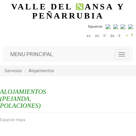
Pasar al contenido principal
VALLE DEL
N
ANSA
Y
PEÑARRUBIA
Síguenos:
+
?
es
en
fr
de
it
MENU PRINCIPAL
T
o
g
Servicios
Alojamientos
g
l
e
ALOJAMIENTOS
n
a
(PEJANDA,
v
POLACIONES)
i
g
Expandir mapa
a
t
i