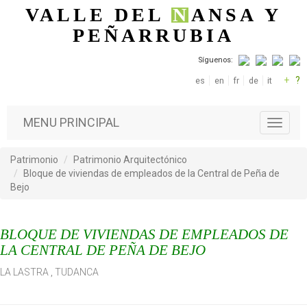
Pasar al contenido principal
VALLE DEL
N
ANSA
Y
PEÑARRUBIA
Síguenos:
+
?
es
en
fr
de
it
MENU PRINCIPAL
T
o
g
Patrimonio
Patrimonio Arquitectónico
g
Bloque de viviendas de empleados de la Central de Peña de
l
Bejo
e
n
a
BLOQUE DE VIVIENDAS DE EMPLEADOS DE
v
i
LA CENTRAL DE PEÑA DE BEJO
g
LA LASTRA
,
TUDANCA
a
t
i