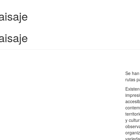
aisaje
aisaje
Se han 
rutas p
Existen
impresi
accesib
contemp
territo
y cultu
observa
organiz
varieda