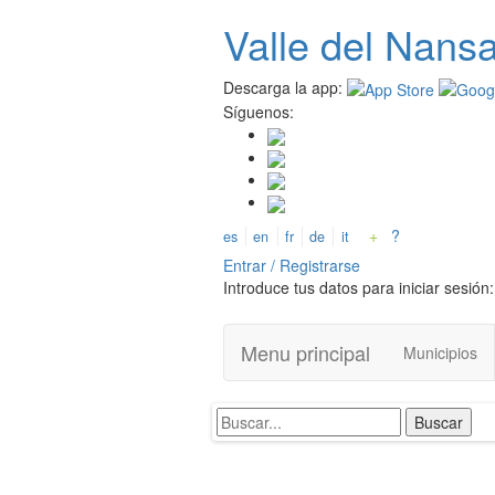
Pasar
Valle del
N
ans
al
contenido
principal
Descarga la app:
Síguenos:
+
?
es
en
fr
de
it
Entrar / Registrarse
Introduce tus datos para iniciar sesión:
Menu principal
Municipios