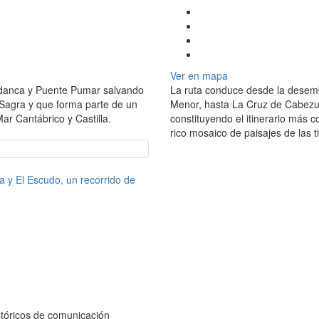
Ver en mapa
udanca y Puente Pumar salvando
La ruta conduce desde la desemb
 Sagra y que forma parte de un
Menor, hasta La Cruz de Cabezuel
Mar Cantábrico y Castilla.
constituyendo el itinerario más c
rico mosaico de paisajes de las t
ia y El Escudo, un recorrido de
istóricos de comunicación