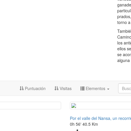
ganader
particu
prados
torno a
También
Caminos
los ant
ellos s
se aco
alguna 
Puntuación
Visitas
Elementos
Por el valle del Nansa, un recor
0h 56'
40.5 Km