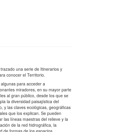
trazado una serie de Itinerarios y
ara conocer el Territorio.
 algunas para acceder a
onantes miradores, en su mayor parte
les al gran público, desde los que se
la la diversidad paisajística del
rio, y las claves ecológicas, geográficas
rales que los explican. Se pueden
r las líneas maestras del relieve y la
ación de la red hidrográfica, la
d de formas de los espacios