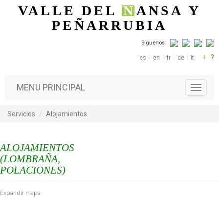
Pasar al contenido principal
VALLE DEL
N
ANSA
Y
PEÑARRUBIA
Síguenos:
+
?
es
en
fr
de
it
MENU PRINCIPAL
T
o
g
Servicios
Alojamientos
g
l
e
ALOJAMIENTOS
n
a
(LOMBRAÑA,
v
POLACIONES)
i
g
Expandir mapa
a
t
i