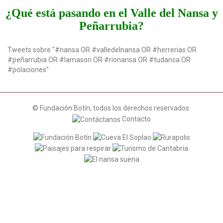
t
¿Qué está pasando en el Valle del Nansa y
i
Peñarrubia?
o
n
Tweets sobre "#nansa OR #valledelnansa OR #herrerias OR
#peñarrubia OR #lamason OR #rionansa OR #tudanca OR
#polaciones"
© Fundación Botín, todos los derechos reservados.
Contacto