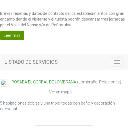
Breves reseñas y datos de contacto de los establecimientos con gran
encanto donde el visitante y el turista podrán descansar tras jornadas
por el Valle del Nansa y/o de Peñarrubia.
Leer más
LISTADO DE SERVICIOS
T
o
g
g
POSADA EL CORRAL DE LOMBRAÑA
(
Lombraña
,
Polaciones
)
l
e
Ver en mapa
n
a
5 habitaciones dobles y una triple, todas con baño y decoración
v
artesanal.
i
g
a