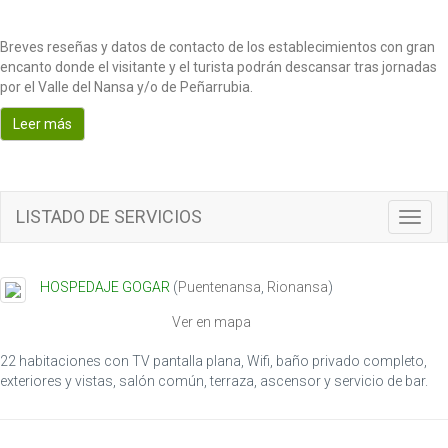
Breves reseñas y datos de contacto de los establecimientos con gran
encanto donde el visitante y el turista podrán descansar tras jornadas
por el Valle del Nansa y/o de Peñarrubia.
Leer más
LISTADO DE SERVICIOS
T
o
g
g
HOSPEDAJE GOGAR
(
Puentenansa
,
Rionansa
)
l
e
Ver en mapa
n
a
22 habitaciones con TV pantalla plana, Wifi, baño privado completo,
v
exteriores y vistas, salón común, terraza, ascensor y servicio de bar.
i
g
a