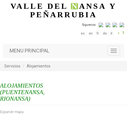
Pasar al contenido principal
VALLE DEL
N
ANSA
Y
PEÑARRUBIA
Síguenos:
+
?
es
en
fr
de
it
MENU PRINCIPAL
T
o
g
Servicios
Alojamientos
g
l
e
ALOJAMIENTOS
n
a
(PUENTENANSA,
v
RIONANSA)
i
g
Expandir mapa
a
t
i