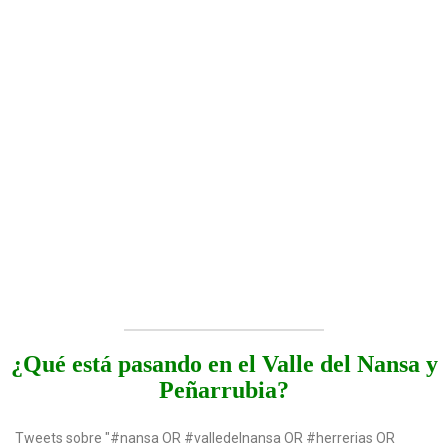
o
n
¿Qué está pasando en el Valle del Nansa y
Peñarrubia?
Tweets sobre "#nansa OR #valledelnansa OR #herrerias OR