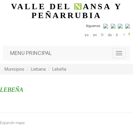
Pasar al contenido principal
VALLE DEL
N
ANSA
Y
PEÑARRUBIA
Síguenos:
+
?
es
en
fr
de
it
MENU PRINCIPAL
T
o
g
Municipios
Liebana
Lebeña
g
l
e
LEBEÑA
n
a
v
i
g
a
Expandir mapa
t
i