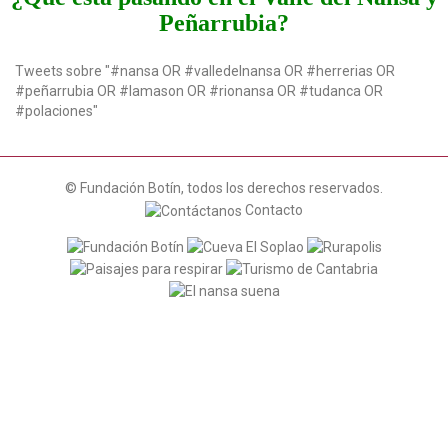
t
Peñarrubia?
i
o
n
Tweets sobre "#nansa OR #valledelnansa OR #herrerias OR
#peñarrubia OR #lamason OR #rionansa OR #tudanca OR
#polaciones"
© Fundación Botín, todos los derechos reservados.
Contacto