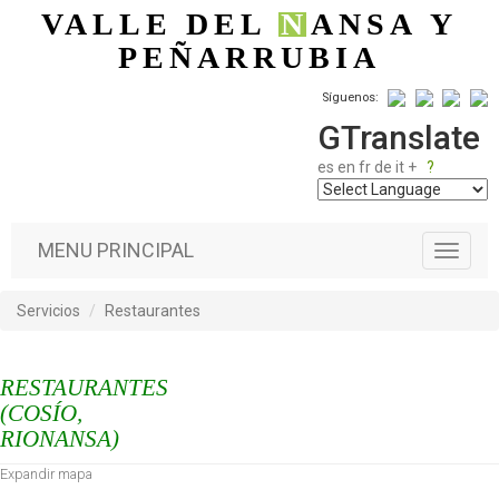
Pasar al contenido principal
VALLE DEL
N
ANSA
Y
PEÑARRUBIA
Síguenos:
GTranslate
es
en
fr
de
it
+
?
MENU PRINCIPAL
T
o
g
Servicios
Restaurantes
g
l
e
RESTAURANTES
n
a
(COSÍO,
v
RIONANSA)
i
Expandir mapa
g
a