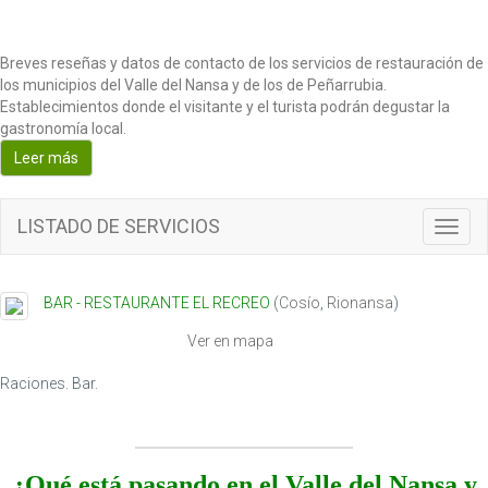
Breves reseñas y datos de contacto de los servicios de restauración de
los municipios del Valle del Nansa y de los de Peñarrubia.
Establecimientos donde el visitante y el turista podrán degustar la
gastronomía local.
Leer más
LISTADO DE SERVICIOS
T
o
g
g
BAR - RESTAURANTE EL RECREO
(
Cosío
,
Rionansa
)
l
e
Ver en mapa
n
a
Raciones. Bar.
v
i
g
a
¿Qué está pasando en el Valle del Nansa y