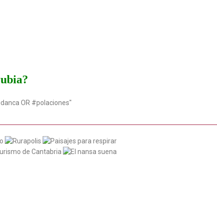
rubia?
udanca OR #polaciones"