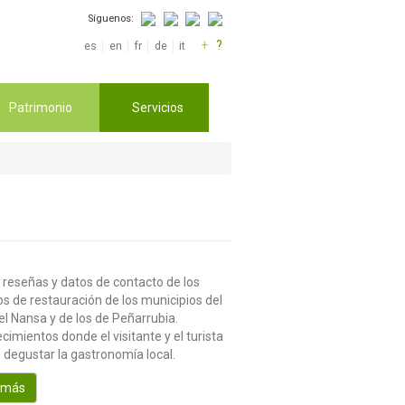
Síguenos:
+
?
es
en
fr
de
it
Patrimonio
Servicios
 reseñas y datos de contacto de los
os de restauración de los municipios del
el Nansa y de los de Peñarrubia.
cimientos donde el visitante y el turista
 degustar la gastronomía local.
 más