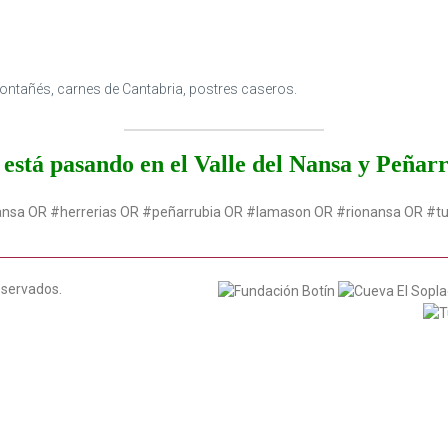
 montañés, carnes de Cantabria, postres caseros.
está pasando en el Valle del Nansa y Peñar
ansa OR #herrerias OR #peñarrubia OR #lamason OR #rionansa OR #t
eservados.