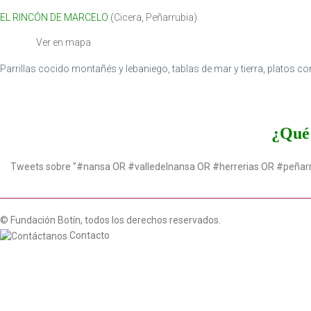
EL RINCÓN DE MARCELO
(
Cicera
,
Peñarrubia
)
Ver en mapa
Parrillas cocido montañés y lebaniego, tablas de mar y tierra, platos 
¿Qué 
Tweets sobre "#nansa OR #valledelnansa OR #herrerias OR #peñar
© Fundación Botín, todos los derechos reservados.
Contacto