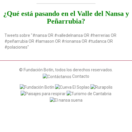
a
t
¿Qué está pasando en el Valle del Nansa y
i
Peñarrubia?
o
n
Tweets sobre "#nansa OR #valledelnansa OR #herrerias OR
#peñarrubia OR #lamason OR #rionansa OR #tudanca OR
#polaciones"
© Fundación Botín, todos los derechos reservados.
Contacto