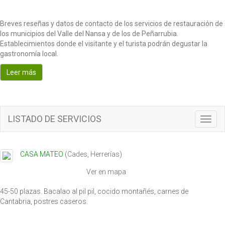
Breves reseñas y datos de contacto de los servicios de restauración de
los municipios del Valle del Nansa y de los de Peñarrubia.
Establecimientos donde el visitante y el turista podrán degustar la
gastronomía local.
Leer más
LISTADO DE SERVICIOS
T
o
g
g
CASA MATEO
(
Cades
,
Herrerías
)
l
e
Ver en mapa
n
a
45-50 plazas. Bacalao al pil pil, cocido montañés, carnes de
v
Cantabria, postres caseros.
i
g