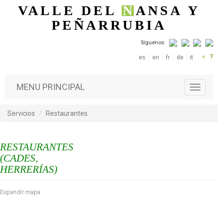
Pasar al contenido principal
VALLE DEL
N
ANSA
Y
PEÑARRUBIA
Síguenos:
+
?
es
en
fr
de
it
MENU PRINCIPAL
T
o
g
Servicios
Restaurantes
g
l
e
RESTAURANTES
n
a
(CADES,
v
HERRERÍAS)
i
g
Expandir mapa
a
t
i