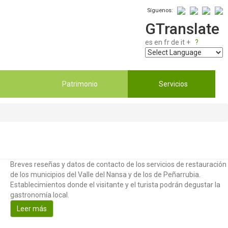
Síguenos:
GTranslate
es
en
fr
de
it
+
?
Patrimonio
Servicios
Breves reseñas y datos de contacto de los servicios de restauración
de los municipios del Valle del Nansa y de los de Peñarrubia.
Establecimientos donde el visitante y el turista podrán degustar la
gastronomía local.
Leer más