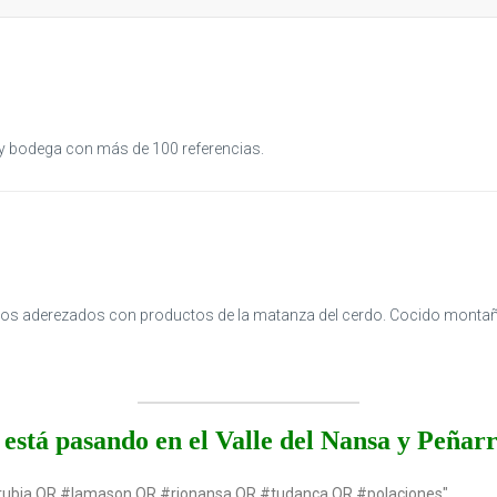
s y bodega con más de 100 referencias.
platos aderezados con productos de la matanza del cerdo. Cocido montañé
está pasando en el Valle del Nansa y Peñar
rubia OR #lamason OR #rionansa OR #tudanca OR #polaciones"