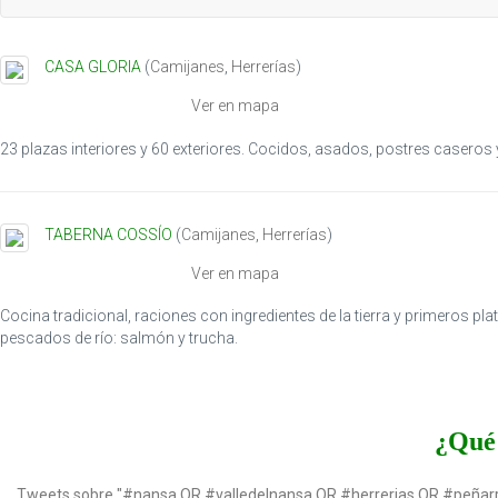
CASA GLORIA
(
Camijanes
,
Herrerías
)
Ver en mapa
23 plazas interiores y 60 exteriores. Cocidos, asados, postres casero
TABERNA COSSÍO
(
Camijanes
,
Herrerías
)
Ver en mapa
Cocina tradicional, raciones con ingredientes de la tierra y primeros 
pescados de río: salmón y trucha.
¿Qué 
Tweets sobre "#nansa OR #valledelnansa OR #herrerias OR #peñar