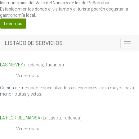
los municipios del Valle del Nansa y de los de Peñarrubia.
Establecimientos donde el visitante y el turista podrán degustar la
gastronomía local.
Leer más
LISTADO DE SERVICIOS
T
o
g
g
LAS NIEVES
(
Tudanca
,
Tudanca
)
l
e
Ver en mapa
n
a
Cocina de mercado. Especializados en legumbres, caza mayor, caza
v
menor, trufas y setas.
i
g
a
LA FLOR DEL NANSA
(
La Lastra
,
Tudanca
)
t
i
Ver en mapa
o
n