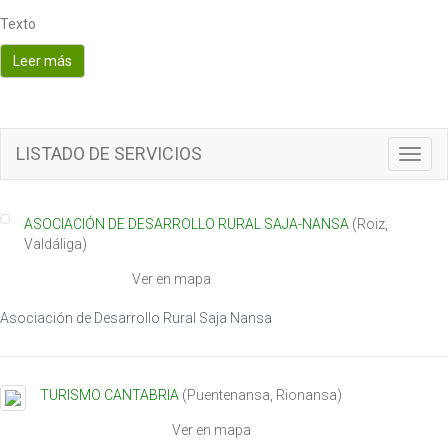
Texto
Leer más
LISTADO DE SERVICIOS
T
o
g
g
ASOCIACIÓN DE DESARROLLO RURAL SAJA-NANSA
(
Roiz
,
l
Valdáliga
)
e
n
Ver en mapa
a
v
Asociación de Desarrollo Rural Saja Nansa
i
g
a
TURISMO CANTABRIA
(
Puentenansa
,
Rionansa
)
t
i
Ver en mapa
o