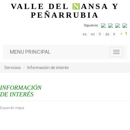
Pasar al contenido principal
VALLE DEL
N
ANSA
Y
PEÑARRUBIA
Síguenos:
+
?
es
en
fr
de
it
MENU PRINCIPAL
T
o
g
Servicios
Información de interés
g
l
e
INFORMACIÓN
n
a
DE INTERÉS
v
i
Expandir mapa
g
a
t
i