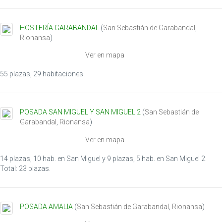
g
a
HOSTERÍA GARABANDAL
(
San Sebastián de Garabandal
,
t
Rionansa
)
i
o
Ver en mapa
n
55 plazas, 29 habitaciones.
POSADA SAN MIGUEL Y SAN MIGUEL 2
(
San Sebastián de
Garabandal
,
Rionansa
)
Ver en mapa
14 plazas, 10 hab. en San Miguel y 9 plazas, 5 hab. en San Miguel 2.
Total: 23 plazas.
POSADA AMALIA
(
San Sebastián de Garabandal
,
Rionansa
)