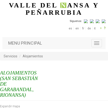
Pasar al contenido principal
VALLE DEL
N
ANSA
Y
PEÑARRUBIA
Síguenos:
+
?
es
en
fr
de
it
MENU PRINCIPAL
T
o
g
Servicios
Alojamientos
g
l
e
ALOJAMIENTOS
n
a
(SAN SEBASTIÁN
v
DE
i
GARABANDAL,
g
RIONANSA)
a
t
i
Expandir mapa