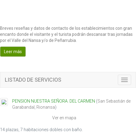
Breves reseñas y datos de contacto de los establecimientos con gran
encanto donde el visitante y el turista podrán descansar tras jornadas
por el Valle del Nansa y/o de Peñarrubia.
Leer más
LISTADO DE SERVICIOS
T
o
g
g
PENSION NUESTRA SEÑORA. DEL CARMEN
(
San Sebastián de
l
Garabandal
,
Rionansa
)
e
n
Ver en mapa
a
v
14 plazas, 7 habitaciones dobles con baño.
i