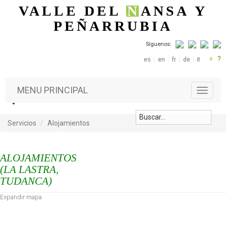
Pasar al contenido principal
VALLE DEL
N
ANSA
Y
PEÑARRUBIA
Síguenos:
+
?
es
en
fr
de
it
MENU PRINCIPAL
T
o
g
g
Servicios
Alojamientos
l
e
n
ALOJAMIENTOS
a
(LA LASTRA,
v
TUDANCA)
i
g
Expandir mapa
a
t
i