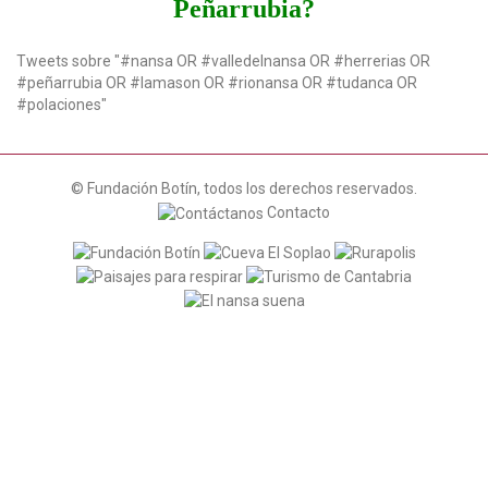
Peñarrubia?
n
Tweets sobre "#nansa OR #valledelnansa OR #herrerias OR
#peñarrubia OR #lamason OR #rionansa OR #tudanca OR
#polaciones"
© Fundación Botín, todos los derechos reservados.
Contacto