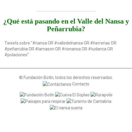
g
a
t
¿Qué está pasando en el Valle del Nansa y
i
Peñarrubia?
o
n
Tweets sobre "#nansa OR #valledelnansa OR #herrerias OR
#peñarrubia OR #lamason OR #rionansa OR #tudanca OR
#polaciones"
© Fundación Botín, todos los derechos reservados.
Contacto