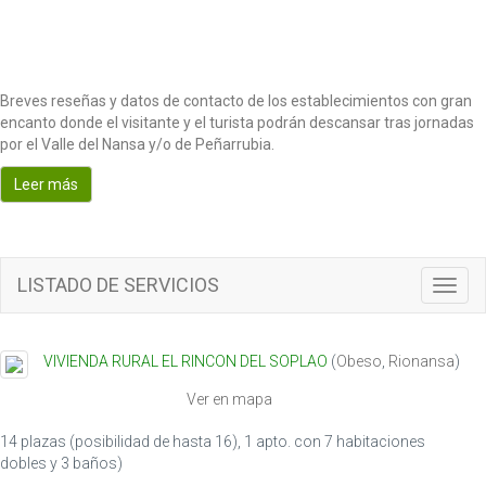
Breves reseñas y datos de contacto de los establecimientos con gran
encanto donde el visitante y el turista podrán descansar tras jornadas
por el Valle del Nansa y/o de Peñarrubia.
Leer más
LISTADO DE SERVICIOS
T
o
g
g
VIVIENDA RURAL EL RINCON DEL SOPLAO
(
Obeso
,
Rionansa
)
l
e
Ver en mapa
n
a
14 plazas (posibilidad de hasta 16), 1 apto. con 7 habitaciones
v
dobles y 3 baños)
i