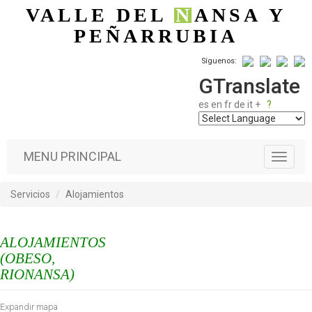
Pasar al contenido principal
VALLE DEL
N
ANSA
Y
PEÑARRUBIA
Síguenos:
GTranslate
es
en
fr
de
it
+
?
MENU PRINCIPAL
T
o
g
Servicios
Alojamientos
g
l
e
ALOJAMIENTOS
n
a
(OBESO,
v
RIONANSA)
i
g
Expandir mapa
a