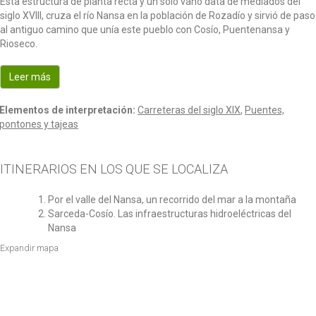
Esta estructura de planta recta y un solo vano data de mediados del
siglo XVIII, cruza el río Nansa en la población de Rozadío y sirvió de paso
al antiguo camino que unía este pueblo con Cosío, Puentenansa y
Rioseco.
Leer más
Elementos de interpretación:
Carreteras del siglo XIX
,
Puentes,
pontones y tajeas
ITINERARIOS EN LOS QUE SE LOCALIZA
Por el valle del Nansa, un recorrido del mar a la montaña
Sarceda-Cosío. Las infraestructuras hidroeléctricas del
Nansa
Expandir mapa