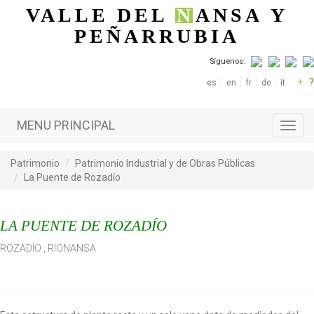
Pasar al contenido principal
VALLE DEL
N
ANSA
Y
PEÑARRUBIA
Síguenos:
+
?
es
en
fr
de
it
MENU PRINCIPAL
Toggl
navig
Patrimonio
Patrimonio Industrial y de Obras Públicas
La Puente de Rozadío
LA PUENTE DE ROZADÍO
ROZADÍO
,
RIONANSA