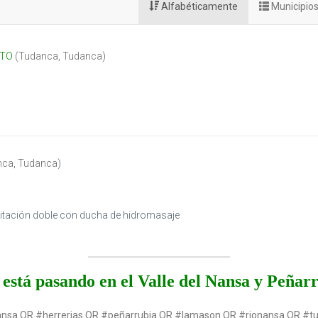
Alfabéticamente
Municipio
NTO
(
Tudanca
,
Tudanca
)
nca
,
Tudanca
)
bitación doble con ducha de hidromasaje
está pasando en el Valle del Nansa y Peñar
ansa OR #herrerias OR #peñarrubia OR #lamason OR #rionansa OR #t