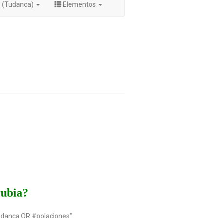
s (Tudanca)
Elementos
rubia?
udanca OR #polaciones"